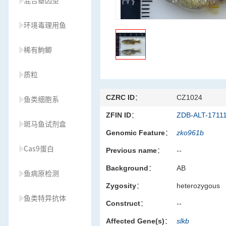
混合基因型
环境毒理用鱼
稀有鮈鲫
质粒
CZRC ID：
CZ1024
鱼类细胞系
ZFIN ID：
ZDB-ALT-1711
斑马鱼试剂盒
Genomic Feature：
zko961b
Cas9蛋白
Previous name：
--
Background：
AB
鱼病原检测
Zygosity：
heterozygous
鱼类特异抗体
Construct：
--
Affected Gene(s)：
slkb
草履虫种源