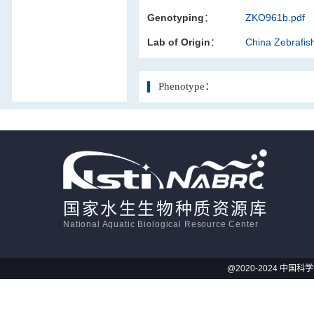
Genotyping：
ZKO961b.pdf
活体影像学
Lab of Origin：
China Zebrafi
显微注射
Phenotype：
国家水生生物种质资源库
National Aquatic Biological Resource Center
@2020-2024 中