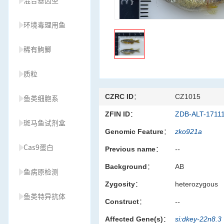
混合基因型
环境毒理用鱼
稀有鮈鲫
质粒
CZRC ID：
CZ1015
鱼类细胞系
ZFIN ID：
ZDB-ALT-1711
斑马鱼试剂盒
Genomic Feature：
zko921a
Cas9蛋白
Previous name：
--
Background：
AB
鱼病原检测
Zygosity：
heterozygous
鱼类特异抗体
Construct：
--
Affected Gene(s)：
si:dkey-22n8.3
草履虫种源