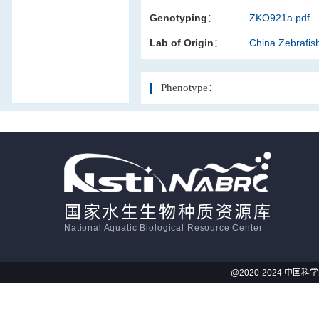
Genotyping：
ZKO921a.pdf
活体影像学
Lab of Origin：
China Zebrafi
显微注射
Phenotype：
国家水生生物种质资源库
National Aquatic Biological Resource Center
@2020-2024 中