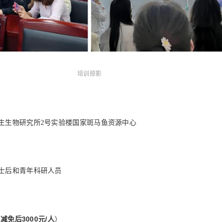
培训掠影
生生物研究所2号实验楼国家斑马鱼资源中心
士后和青年科研人员
减免后3000元/人
（
）