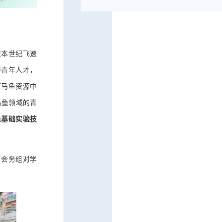
在本世纪飞速
养青年人才，
斑马鱼资源中
马鱼领域的青
鱼基础实验技
。会务组对学