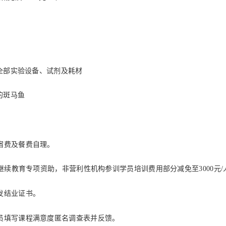
验设备、试剂及耗材
斑马鱼
住宿费及餐费自理。
年度继续教育专项资助，非营利性机构参训学员培训费用部分减免至3000元/
发结业证书。
学员填写课程满意度匿名调查表并反馈。