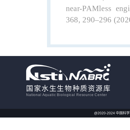
near-PAMless engi
368, 290–296 (202
国家水生生物种质资源库
National Aquatic Biological Resource Center
@2020-2024 中