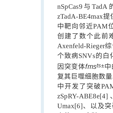
nSpCas9与Ta
zTadA-BE4
中靶向邻近PAM
创建了数个此前难以实
Axenfeld-Ri
个致病SNVs的
ts±
因突变体
fms
中
复其巨噬细胞数量
中开发了突破PAM
zSpRY-ABE
Umax[6]、以及突