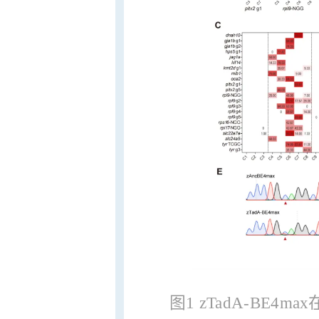
图1 zTadA-BE