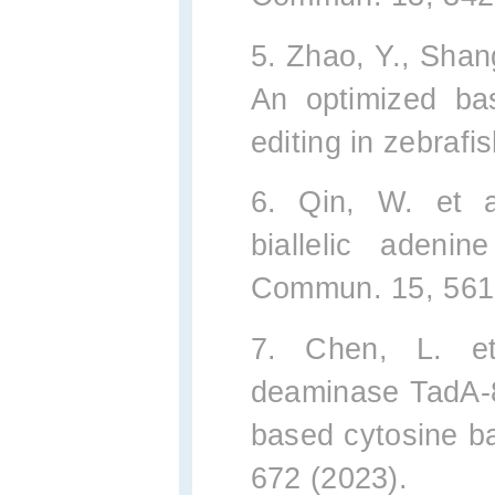
5. Zhao, Y., Shan
An optimized bas
editing in zebrafi
6. Qin, W. et al
biallelic adeni
Commun. 15, 561
7. Chen, L. et
deaminase TadA-8
based cytosine ba
672 (2023).