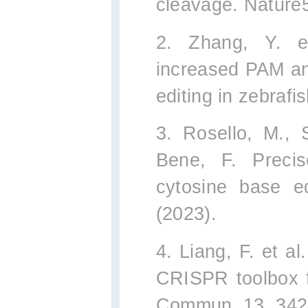
cleavage. Nature
2. Zhang, Y. e
increased PAM and
editing in zebraf
3. Rosello, M., 
Bene, F. Precis
cytosine base e
(2023).
4. Liang, F. et 
CRISPR toolbox f
Commun. 13, 342