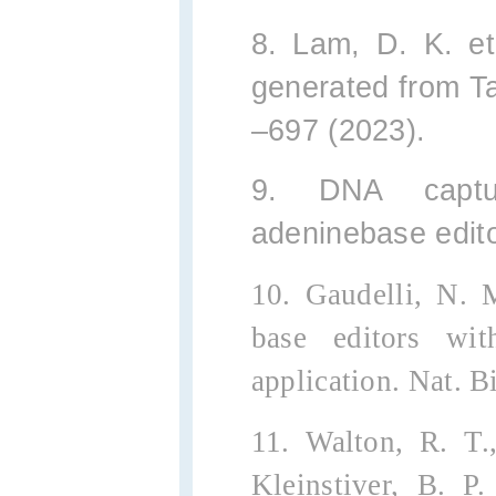
8. Lam, D. K. et
generated from Ta
–697 (2023).
9. DNA captu
adeninebase edito
10. Gaudelli, N. M
base editors wit
application. Nat. B
11. Walton, R. T.
Kleinstiver, B. P