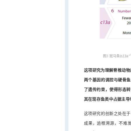
-/
图3 斑马鱼
b13a
这项研究为理解脊椎动物尾
两个基因的调控与硬骨鱼
了遗传约束，使得形态转
其在现存鱼类中占据主导
这项研究的创新之处在于
成果，追根溯源，不难