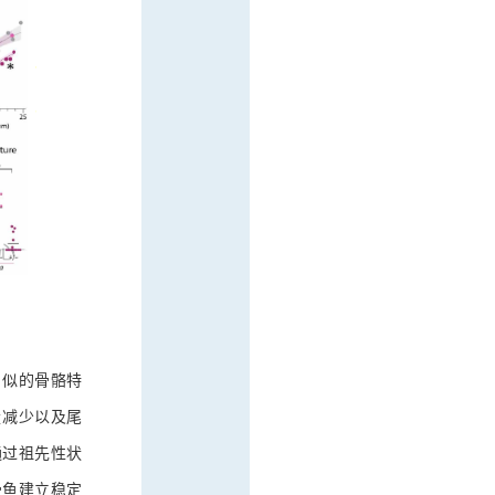
相似的骨骼特
数量减少以及尾
者通过祖先性状
骨鱼建立稳定