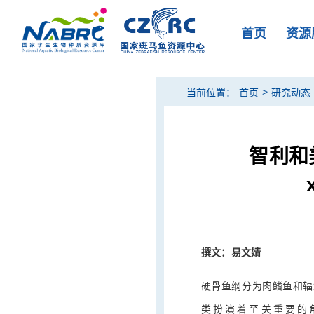
首页
资源
>
当前位置：
首页
研究动态
智利和
撰文：易文婧
硬骨鱼纲分为肉鳍鱼和辐
类扮演着至关重要的