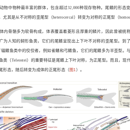
ii）是脊椎动物中物种最丰富的群体，包含超过32,000种现存物种。尾鳍的形
是从不对称的歪尾型（heterocercal）转变为对称的正尾型（homoce
体内骨骼多为软骨构成，体表覆盖着菱形且厚重的鳞片，因此曾被统
ei），如广为人知的鲟形鱼类，它们的尾鳍呈现出上下叶不对称的歪尾型。到
）成为了辐鳍鱼类中的佼佼者，例如雀鳝和弓鳍鱼，它们的尾鳍多为半歪型。
类（Teleostei）的重要特征是尾鳍上下叶对称，为正尾型。而且，现
图1
尾形态，随后转变为成体的正尾形态（
）。