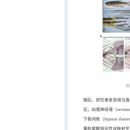
图
随后，研究者发现斑马鱼h
征，如尾神经骨（urone
下骨间隙（hypural 
重构尾鳍特征性状映射至