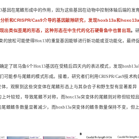
x13基因在尾鳍形成中的作用，因为这些基因在动物中控制体轴后端的发
分析和CRISPR/Cas9介导的基因敲除研究，发现hoxb13a和hoxc1
现出类似歪尾的形态，这种形态在中生代的化石硬骨鱼中也曾出现
。
束的放松可能使得Hox13的重复基因能够进行新功能或亚功能化，最终
了斑马鱼6个Hox13基因在受精后四天内的表达模式，发现hoxb13a和h
能参与尾鳍的模式形成。接着，研究者们利用CRISPR/Cas9技术构建了
失突变体，观察到这些突变体在尾鳍形态上与其杂合子和野生型有显著差异
变体的上叶较短，导致尾鳍不对称，而hoxc13a突变体的尾鳍则对称但较短
变体的尾鳍鳍条数量显著减少，而hoxb13a突变体的鳍条数量保持不变，但