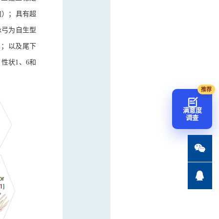
]）；具有超
脉弓为自生型
]）；以及尾下
了性状1、6和
满意度
调查

