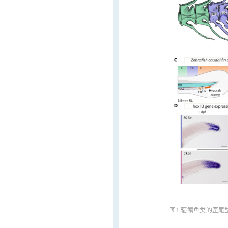
图1 辐鳍鱼类的歪尾型和