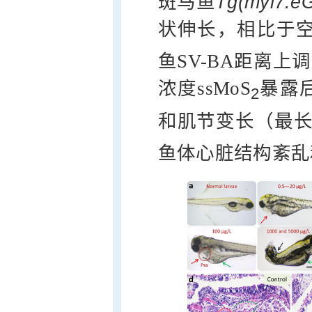
斑马鱼
Tg(myl7:e
状伸长，相比于空白组，
鱼SV-BA距离上
浓度ssMoS
暴露
2
和肌节变长（最长达2
鱼体心脏结构紊乱