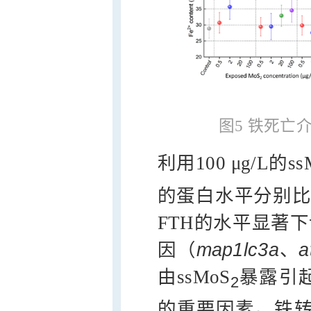
图5 铁死亡
利用100 μg/L的ss
的蛋白水平分别比对
FTH的水平显著
因（
map1lc3a
、
a
由ssMoS
暴露引
2
的重要因素。铁转