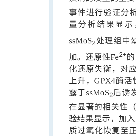
事件进行验证分析。荧
量分析结果显示，
ssMoS
处理组中
2
2+
加。还原性Fe
的
化还原失衡，对应
上升，GPX4酶
露于ssMoS
后诱
2
在显著的相关性（r ≤
验结果显示，加入5 
质过氧化恢复至正常