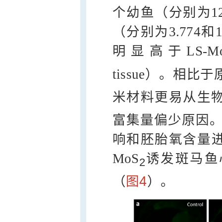
个幼鱼（分别为12.9
（分别为3.774和1
明显高于LS-Mo
tissue）。相比于
米材料更易从生物体
富集量偏少原因。
响和胚胎氧含量
MoS
诱发斑马鱼
2
（
图4
）。