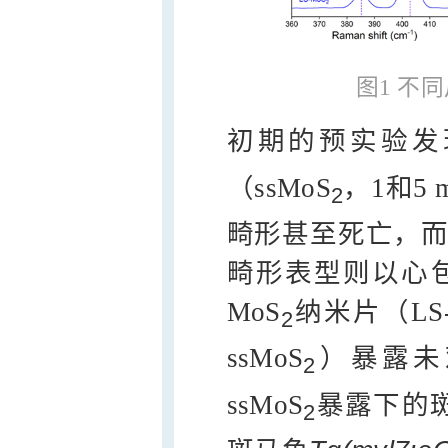
图1 不
初期的预实验发
（ssMoS
，1和5
2
畸形甚至死亡，而非致
畸形表型则以心包
MoS
纳米片（LS-
2
ssMoS
）暴露未
2
ssMoS
暴露下的
2