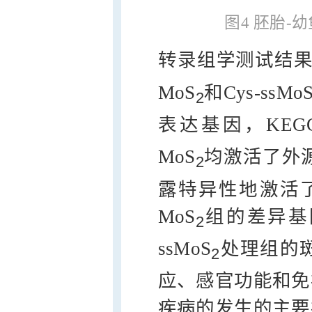
图4 胚胎
转录组学测试结果显示
MoS
和Cys-ssMo
2
表达基因，KEG
MoS
均激活了外源
2
露特异性地激活了
MoS
组的差异基
2
ssMoS
处理组的
2
应、感官功能和免
疾病的发生的主要