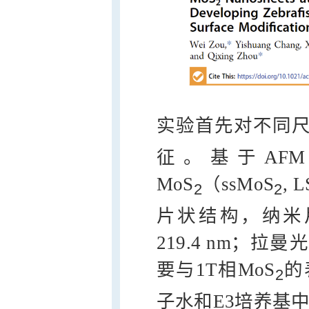
实验首先对不同尺
征。基于AF
MoS
（ssMoS
, 
2
2
片状结构，纳米片尺寸
219.4 nm；拉
要与1T相MoS
的
2
子水和E3培养基