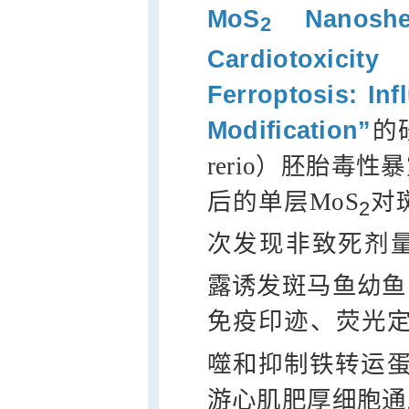
Mo
S
Nanoshe
2
Cardiotoxicit
Ferroptosis: Inf
Modification”
的
rerio）胚胎毒
后的单层MoS
对
2
次发现非致死剂量（0
露诱发斑马鱼幼鱼
免疫印迹、荧光定
噬和抑制铁转运蛋
游心肌肥厚细胞通