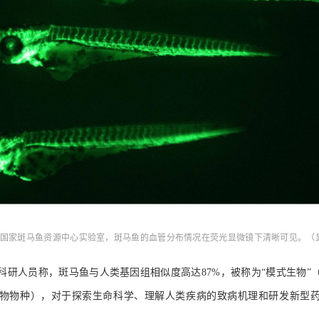
水生所国家斑马鱼资源中心实验室，斑马鱼的血管分布情况在荧光显微镜下清晰可见。（
科研人员称，斑马鱼与人类基因组相似度高达87%，被称为“模式生物”
物物种），对于探索生命科学、理解人类疾病的致病机理和研发新型