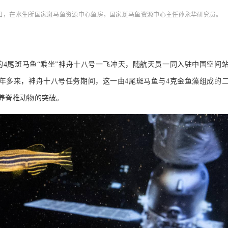
月26日，在水生所国家斑马鱼资源中心鱼房，国家斑马鱼资源中心主任孙永华研究员。
汉的4尾斑马鱼“乘坐”神舟十八号一飞冲天，随航天员一同入驻中国空间
半年多来，神舟十八号任务期间，这一由4尾斑马鱼与4克金鱼藻组成的
养脊椎动物的突破。