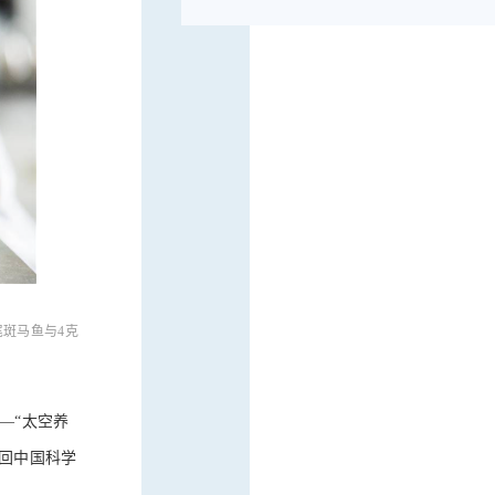
尾斑马鱼与4克
—“太空养
运回中国科学