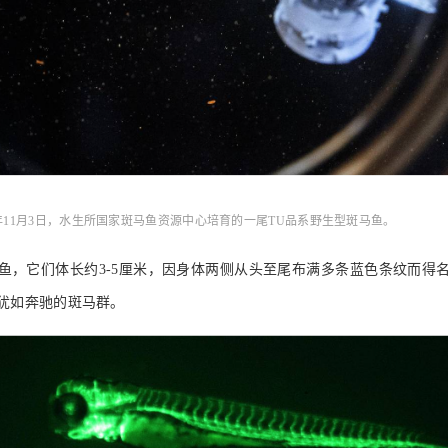
4年11月3日，水生所国家斑马鱼资源中心培育的一尾TU品系野生型斑马鱼。
鱼，它们体长约3-5厘米，因身体两侧从头至尾布满多条蓝色条纹而得
犹如奔驰的斑马群。