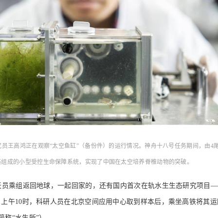
所研究员王高鸿正在观察“太空鱼缸”（备份件）的运行情况。神舟十八号任务期间，由4
藻组成的小型受控生命保障系统，实现了中国在太空培养脊椎动物的突破。
航天员乘组返回地球，一起回家的，还有国内首次在轨水生生态研究项目—
日上午10时，科研人员在北京空间应用中心取到样本后，乘坐高铁将其
简称“水生所”）。