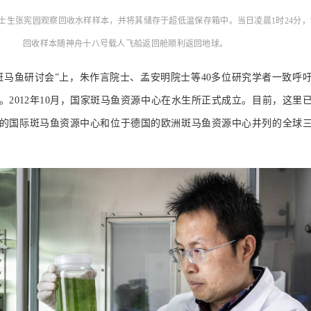
所博士生张宪园观察回收水样样本，并将其储存于超低温保存箱中。当日凌晨1时24分，
回收样本随神舟十八号载人飞船返回舱顺利返回地球。
国斑马鱼研讨会”上，朱作言院士、孟安明院士等40多位研究学者一致呼
。2012年10月，国家斑马鱼资源中心在水生所正式成立。目前，这里
的国际斑马鱼资源中心和位于德国的欧洲斑马鱼资源中心并列的全球