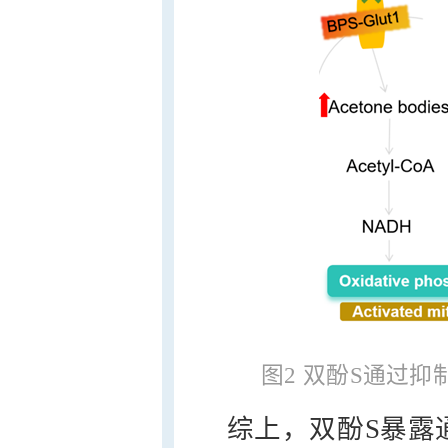
图2 双酚S通过抑
综上，双酚S暴露