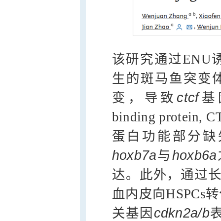
该研究通过ENU
生的斑马鱼突变
变，导致
ctcf
基
binding prot
蛋白功能部分缺
hoxb7a
与
hoxb6a
达。此外，通过长
血内皮向HSPC
关基因
cdkn2a/b
表