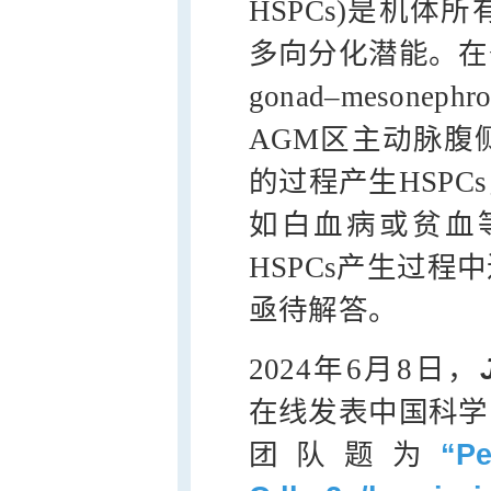
HSPCs)是机
多向分化潜能。在脊
gonad–mesone
AGM区主动脉腹
的过程产生HSP
如白血病或贫血
HSPCs产生过
亟待解答。
2024年6月8日，
在线发表中国科学
团队题为
“P