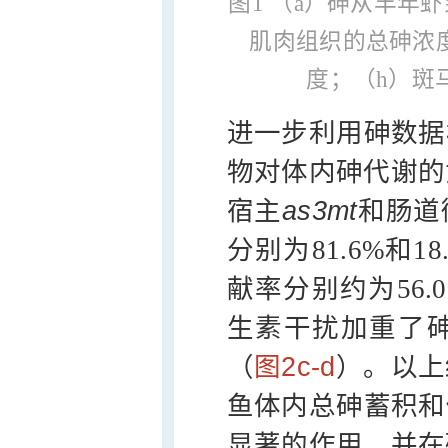
图1 （a）砷从丰年
肌肉组织的总砷浓度
度；（h）斑
进一步利用砷数据
物对体内砷代谢的
宿主
as3mt
和肠道
分别为81.6%和
献率分别约为56.
生素干扰加重了
（
图2c-d
）。以上
鱼体内总砷蓄积和
显著的作用，并在