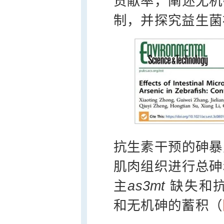
贡献率，阐述无机
制，并探究益生菌
抗生素干预的砷暴
肌肉组织进行总砷
主
as3mt
缺失和
和无机砷的蓄积（