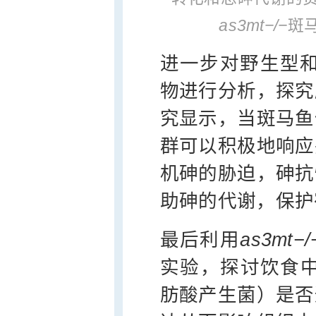
as3mt
−/−
斑
进一步对野生型
物进行分析，探究
究显示，当斑马鱼
群可以积极地响应
机砷的胁迫，砷抗
助砷的代谢，保护
最后利用
as3mt
−/
实验，探讨饮食中
肪酸产生菌）是否