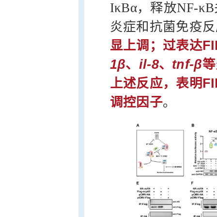
IκBα，释放NF
炎症和抗菌免疫反
显上调；过表达FI
1β
、
il-8
、
tnf-β
等
上述反应，表明FI
调控因子
。