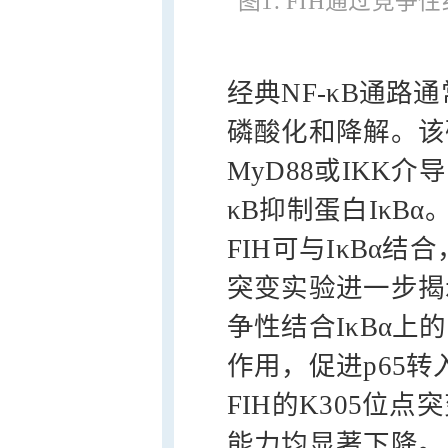
图1. FIH通过竞争
经典NF-κB通路通
磷酸化和降解。该研
MyD88或IKK
κB抑制蛋白IκB
FIH可与IκBα结
突变实验进一步揭示
争性结合IκBα上
作用，促进p65转
FIH的K305位
能力均显著下降。