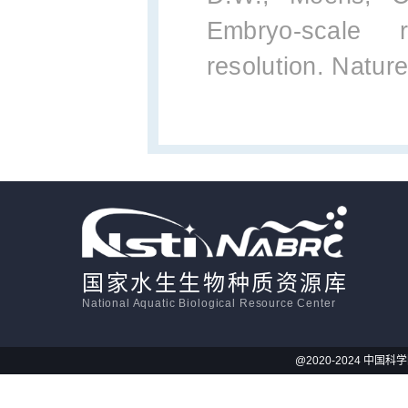
Embryo-scale r
resolution. Natur
国家水生生物种质资源库
National Aquatic Biological Resource Center
@2020-2024 中