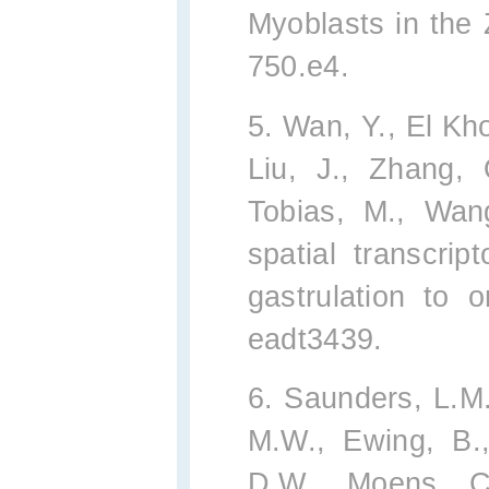
Myoblasts in the
750.e4.
5. Wan, Y., El Kho
Liu, J., Zhang, 
Tobias, M., Wan
spatial transcrip
gastrulation to 
eadt3439.
6. Saunders, L.M.
M.W., Ewing, B.,
D.W., Moens, C.