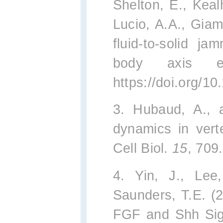
Shelton, E., Keal
Lucio, A.A., Gia
fluid-to-solid ja
body axis e
https://doi.org/1
3. Hubaud, A., a
dynamics in vert
Cell Biol.
15
, 709
4. Yin, J., Lee
Saunders, T.E. (2
FGF and Shh Sign