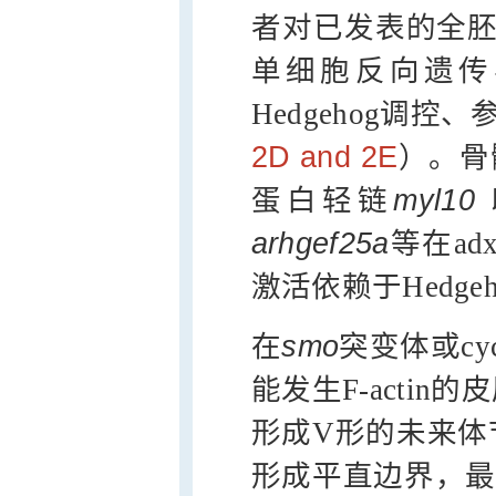
者对已发表的全胚胎
单细胞反向遗传
Hedgehog调控、
2D and 2E
）。骨
蛋白轻链
myl10
arhgef25a
等在ad
激活依赖于Hedge
在
smo
突变体或cycl
能发生F-acti
形成V形的未来体
形成平直边界，最