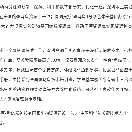
动物资源的创制、保藏、利用和数字化研究。扎根一线，深耕水生实
在全国的斑马鱼资源上千种；协调支撑“斑马鱼1号染色体全基因敲除”
Cas技术的大规模实验动物基因编辑资源库，推动国家资源库实现资源种
参与全部资源保藏工作，改进高通量实验鱼精子深低温保藏技术，带
冻存库，复苏受精率最高近100%，保障资源永久安全；培育“鱼航员”
技术支撑；建成国际首个无特定病原体级斑马鱼封闭群，拓展斑马鱼应
手册，主持系列全国斑马鱼技术培训班，学员基本覆盖所有省市自治
水生实验动物管理数据库等六大数智化系统，获系列国家软件著作权
技术领域治理奠定基础。
不唐捐”的精神投身国家生物资源建设，入选“中国科学院关键技术人才”
展。