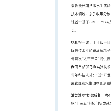
潘鲁湲长期从事水生实验
技术领域，亲手收集分散
球首个基于CRISPR/
长。
她扎根一线，十年如一日
际最佳水平的斑马鱼精子
号首次“太空养鱼”提供
我国首部斑马鱼实验技术
青年科技人才；设计开发
库管理和水生动物资源和
潘鲁湲以“积微成著，功
家“十三五”科技创新成就