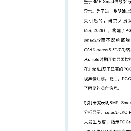
鉴于BMP-Smad信号
异常。为了进一步明确上述
失引起的，研究人员采用团
Biol,
2026），构建了P
smad1/9
而不影响胚胎
CAAX-nanos3 3’UTR)
转
从shield时期开始显著
在1 dpf出现了显著的
现异位迁移。随后，PGCs
了明显的凋亡信号。
机制研究表明BMP–Smad1
分析显示，
smad1
-cK
未发生改变，指示PGCs