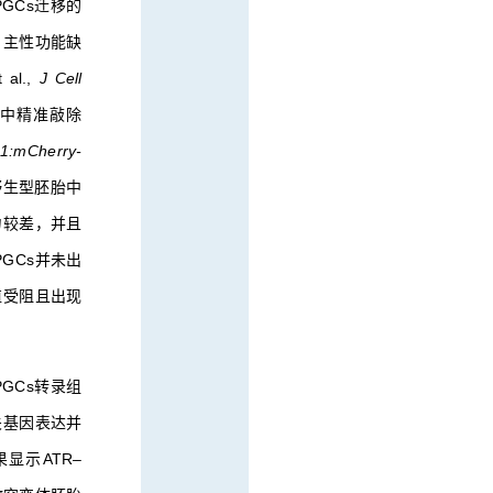
GCs迁移的
自主性功能缺
l.,
J Cell
Cs中精准敲除
l1:mCherry-
野生型胚胎中
能力较差，并且
GCs并未出
增殖受阻且出现
。PGCs转录组
关基因表达并
显示ATR–