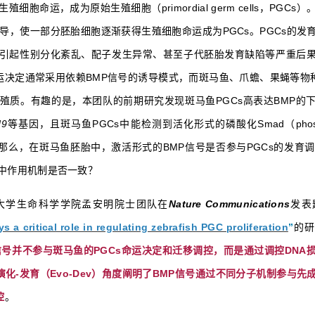
胞命运，成为原始生殖细胞（primordial germ cells，PGCs
导，使一部分胚胎细胞逐渐获得生殖细胞命运成为PGCs。PGCs的发
引起性别分化紊乱、配子发生异常、甚至子代胚胎发育缺陷等严重后
运决定通常采用依赖BMP信号的诱导模式，而斑马鱼、爪蟾、果蝇等物种
殖质。有趣的是，本团队的前期研究发现斑马鱼PGCs高表达BMP的
d9
等基因，且斑马鱼PGCs中能检测到活化形式的磷酸化Smad（phospho
白。那么，在斑马鱼胚胎中，激活形式的BMP信号是否参与PGCs的发育调
中作用机制是否一致？
清华大学生命科学学院孟安明院士团队在
Nature Communications
发表
s a critical role in regulating zebrafish PGC proliferation
”
的研
d信号并不参与斑马鱼的PGCs命运决定和迁移调控，而是通过调控DNA
从演化-发育（Evo-Dev）角度阐明了BMP信号通过不同分子机制参与先
控
。