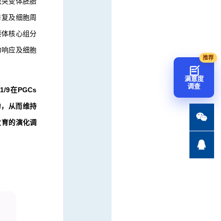
救突变体胚胎
修复及细胞周
接体核心组分
压力响应及细胞
满意度
调查
/9在PGCs
力，从而维持

发育的演化调
