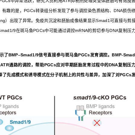
体PGCs中异常活跃，研究人员利用ATR抑制剂处理突变体胚胎可有效挽
。有趣的是，PGCs转录组分析发现了参与调控染色质结构、DNA损伤
icing）出现了异常。免疫共沉淀和胚胎成像结果显示Smad1可直接与剪
Smad1/9在斑马鱼PGCs中可能通过调控mRNA的剪切参与DNA复制
了BMP–Smad1/9信号直接参与斑马鱼PGCs发育调控。BMP-Smad1
ATR通路的调控，帮助PGCs应对早期胚胎发育过程中的DNA复制压
阐释了先成模式和诱导模式在分子机制上的共性与差异，加深了对PGCs