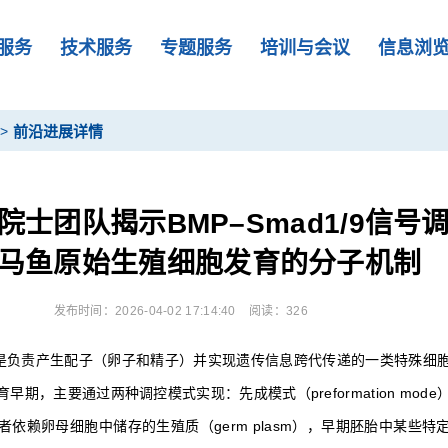
服务
技术服务
专题服务
培训与会议
信息浏
>
前沿进展详情
院士团队揭示BMP–Smad1/9信号
马鱼原始生殖细胞发育的分子机制
发布时间：2026-04-02 17:14:40
阅读：326
lls）是负责产生配子（卵子和精子）并实现遗传信息跨代传递的一类特殊细
期，主要通过两种调控模式实现：先成模式（preformation mod
de）。前者依赖卵母细胞中储存的生殖质（germ plasm），早期胚胎中某些