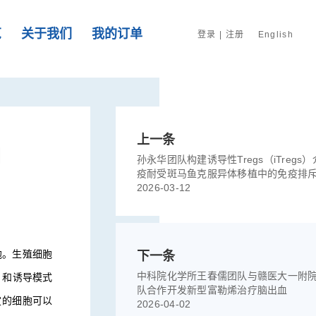
览
关于我们
我的订单
登录
|
注册
English
上一条
调
孙永华团队构建诱导性Tregs（iTregs
疫耐受斑马鱼克服异体移植中的免疫排
2026-03-12
胞。生殖细胞
下一条
中科院化学所王春儒团队与赣医大一附
e）和诱导模式
队合作开发新型富勒烯治疗脑出血
特定的细胞可以
2026-04-02