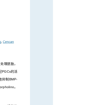
剂处理胚胎，
PGCs的活
抑制BMP-
holino，