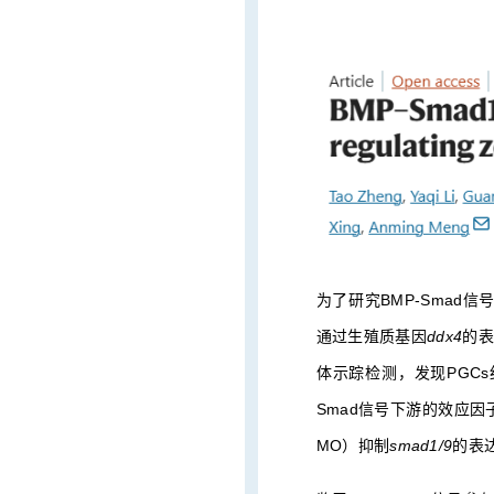
为了研究BMP-Smad
通过生殖质基因
ddx4
的表
体示踪检测，发现PGC
Smad信号下游的效应因
MO）抑制
smad1/9
的表