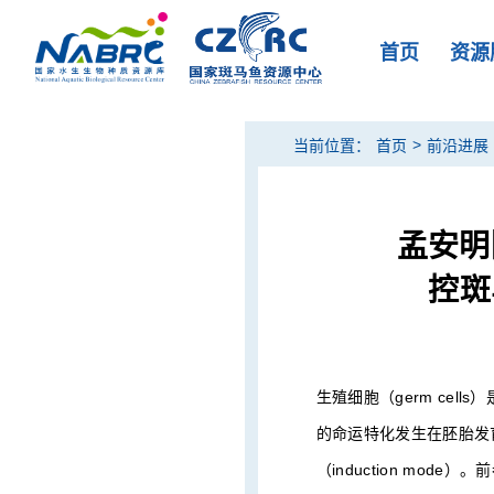
首页
资源
>
当前位置：
首页
前沿进展
孟安明
控斑
生殖细胞（germ ce
的命运特化发生在胚胎发育早
（induction mo