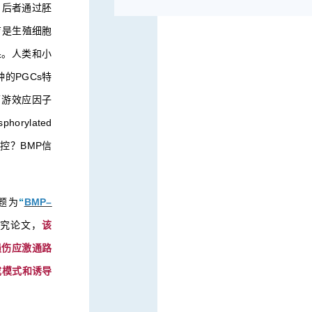
）。后者通过胚
育是生殖细胞
果。人类和小
的PGCs特
下游效应因子
rylated
控？BMP信
题为
“
BMP–
究论文，
该
损伤应激通路
成模式和诱导