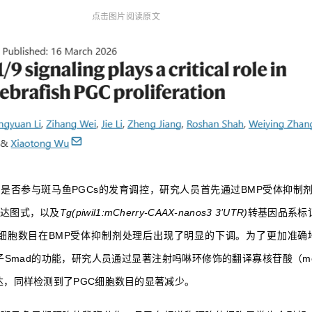
点击图片阅读原文
信号是否参与斑马鱼PGCs的发育调控，研究人员首先通过BMP受体抑制
达图式，以及
Tg(piwil1:mCherry-CAAX-nanos3 3’UTR)
转基因品系标记
s细胞数目在BMP受体抑制剂处理后出现了明显的下调。为了更加准确地
子Smad的功能，研究人员通过显著注射吗啉环修饰的翻译寡核苷酸（morp
达，同样检测到了PGC细胞数目的显著减少。