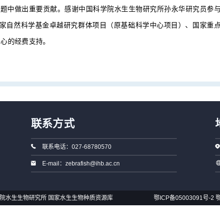
也在该课题中做出重要贡献。感谢中国科学院水生生物研究所孙永华研究员参
家自然科学基金卓越研究群体项目（原基础科学中心项目）、国家重
中心的经费支持。
联系方式
联系电话：027-68780570
E-mail：zebrafish@ihb.ac.cn
国科学院水生生物研究所 国家水生生物种质资源库
鄂ICP备05003091号-2
鄂