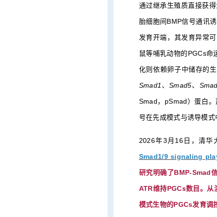
通过继承生殖质直接获得生殖细
胎细胞间BMP信号通讯诱
发育开端，其发育异常可
鼠等哺乳动物的PGCs命
化则依赖卵子中储存的生
Smad1
、
Smad5
、
Sma
Smad，pSmad）蛋
号在先成模式与诱导模式
2026年3月16日，
Smad1/9 signaling play
研究明确了BMP-Sma
ATR维持PGCs数目。
模式生物的PGCs发育调