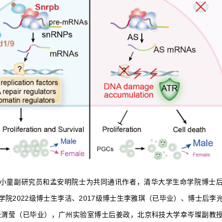
小童副研究员和孟安明院士为共同通讯作者，清华大学生命学院博士
院2022级博士生李洁、2017级博士生李雅琪（已毕业）、博士后李
生张渭莹（已毕业），广州实验室博士后姜政，北京科技大学幸岑璨副教