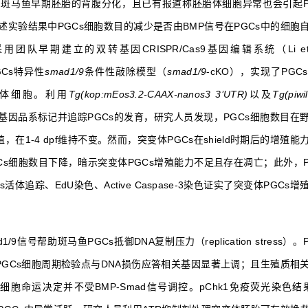
参与斑马鱼早期胚胎的背腹分化，且已有报道称胚胎体细胞异常也会引起P
实验结果中PGCs细胞数目的减少是否由BMP信号在PGCs中的细胞
队早期建立的双转基因CRISPR/Cas9基因编辑系统（Li et a
GCs特异性
smad1/9
条件性敲除模型（
smad1/9
-cKO），实现了PG
体细胞。利用
Tg(kop:mEos3.2-CAAX-nanos3 3’UTR)
以及
Tg(piwi
基因品系标记并追踪PGCs的发育，研究人员发现，PGCs细胞数目在
增殖，在1-4 dpf维持不变。然而，突变体PGCs在shield时期后的增殖
PGCs细胞数目下降，暗示突变体PGCs增殖能力不足且存在凋亡；此外，P
活体追踪、EdU染色、Active Caspase-3染色证实了突变体PGCs
/9信号帮助斑马鱼PGCs抵御DNA复制压力（replication stress）
O PGCs细胞周期检验点与DNA损伤应答相关基因显著上调；且生殖质相
细胞命运决定并不受BMP-Smad信号调控。pChk1免疫荧光染色结果