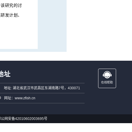
与该研究的讨
点研发计划、
地址
在线帮助
地址: 湖北省武汉市武昌区东湖南路7号，430071
网址：www.zfish.cn
公网安备42010602003695号