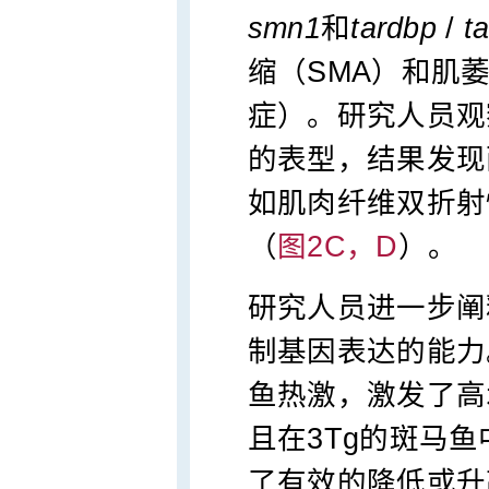
smn1
和
tardbp
/
t
缩（SMA）和肌
症）。研究人员观
的表型，结果发现
如肌肉纤维双折射
（
图2C，D
）。
研究人员进一步阐释
制基因表达的能力
鱼热激，激发了高
且在3Tg的斑马
了有效的降低或升