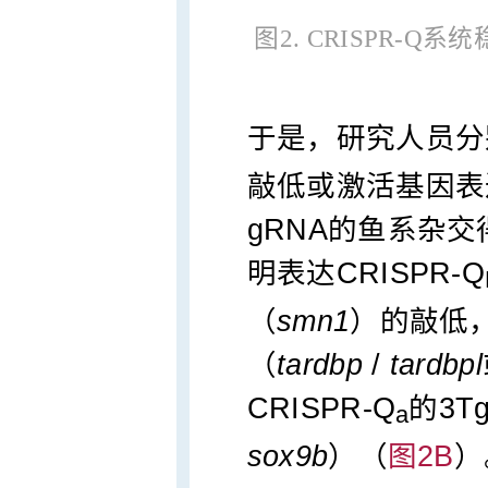
图2. CRISPR-
于是，研究人员分别
敲低或激活基因表
gRNA的鱼系杂
明表达CRISPR-Q
（
smn1
）的敲低
（
tardbp
/
tardbpl
CRISPR-Q
的3
a
sox9b
）（
图2B
）