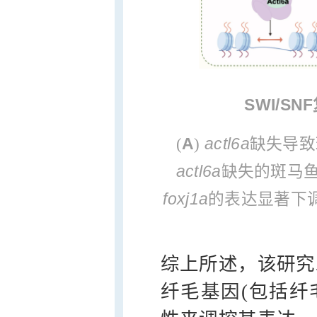
SWI/S
A
actl6a
(
)
缺失导致
actl6a
缺失的斑马
foxj1a
的表达显著下调;
综上所述，该研究发
纤毛基因(包括纤毛转