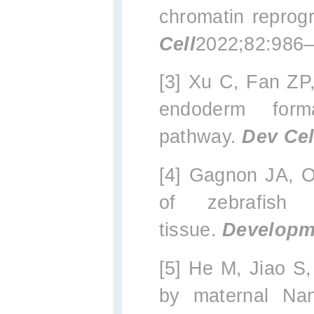
chromatin reprog
Cell
2022;82:986
[3] Xu C, Fan ZP,
endoderm form
pathway.
Dev Cel
[4] Gagnon JA, O
of zebrafish
tissue.
Developm
[5] He M, Jiao S,
by maternal Na