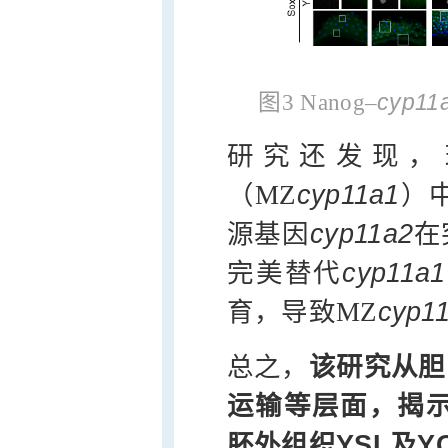
cyp11
图3 Nanog–
研究还发现，
（MZ
cyp11a1
）
源基因
cyp11a2
在
完美替代
cyp11a1
育，导致MZ
cyp1
总之，
该研究从胆
运输等层面，揭示
胚外组织YSL及