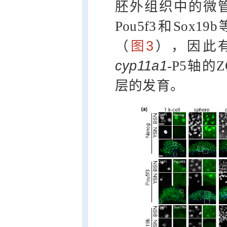
胚外组织中的微管
Pou5f3和So
（
图3
），因此有
cyp11a1
-P5轴
层的发育。