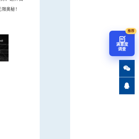
无限奥秘！
满意度
调查

