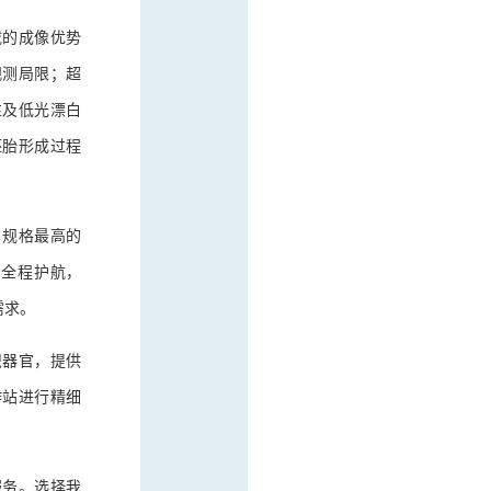
载的成像优势
观测局限；超
性及低光漂白
胚胎形成过程
、规格最高的
队全程护航，
需求。
组织器官，提供
工作站进行精细
服务。选择我