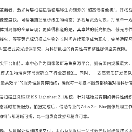
革新者，激光片层扫描显微镜堪称生命观测的"超高清摄像机"。其搭
像速度快，可精准捕捉毫秒级生物动态；多视角灵活切换，打破单一
体到局部的全景呈现；更值得称道的是，其卓越的低光损伤、低光毒
线虫、等等荧光标记模式生物的长时间连续观测成为现实，完美适配
时空模式荧光成像研究，为科研数据的真实性与完整性提供坚实保障。
尖平台加持。本中心作为国家级斑马鱼资源平台，拥有国内规模最大
从模式生物培育环节就确立了行业高标准。同时，一支高素质研发团
、最高效率"的服务理念贯穿始终，确保每一项技术服务都精准对接科研
描显微镜ZEISS Lightsheet Z.1系统，针对胚胎发育期的特异性
延时拍摄服务。拍摄完成后，借助专业的Zeiss Zen Blue图像处理
物细节都清晰可辨，每一组发育数据都精准可靠。
摄，从数据处理到结果交付，中心为您提供一站式激光片层成像技术