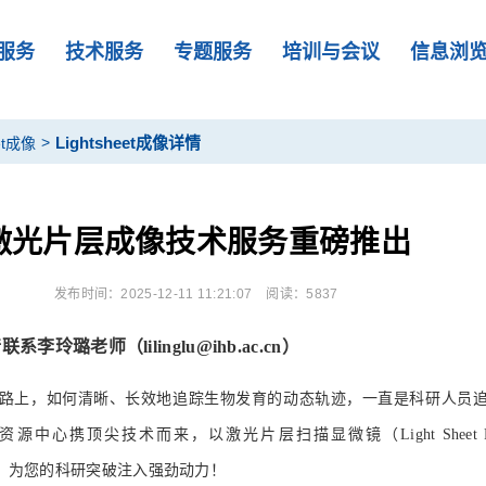
服务
技术服务
专题服务
培训与会议
信息浏
>
Lightsheet成像详情
eet成像
激光片层成像技术服务重磅推出
发布时间：2025-12-11 11:21:07
阅读：5837
玲璐老师（lilinglu@ihb.ac.cn）
路上，如何清晰、长效地追踪生物发育的动态轨迹，一直是科研人员
心携顶尖技术而来，以激光片层扫描显微镜（Light Sheet Fluor
心支撑，为您的科研突破注入强劲动力！