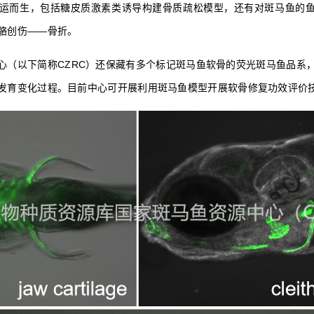
运而生，包括糖皮质激素类诱导构建骨质疏松模型，还有对斑马鱼的
骼创伤——骨折。
心（以下简称CZRC）还保藏有多个标记斑马鱼软骨的荧光斑马鱼品系
发育变化过程。目前中心可开展利用斑马鱼模型开展软骨修复功效评价