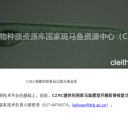
CZRC保藏的软骨标记斑马鱼品系
CZRC
提供利用斑马鱼模型开展软骨修复
测技术平台的基础上，目前，
liuliyue@ihb.ac.cn
技术负责人柳老师（027-68780570，
）。