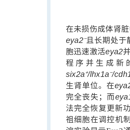
在未损伤成体肾脏
eya2⁻
且长期处于
胞迅速激活
eya2
程序并生成新
six2a⁺/lhx1a⁻/cdh
生肾单位。在
eya
完全丧失；而
eya
法完全恢复更新功
祖细胞在调控机制