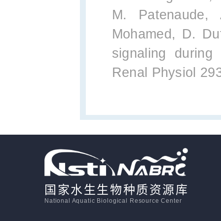
M. Patenaude, 
Mohamed, D. Duf
signaling durin
Renal Physiol 29
国家水生生物种质资源库
National Aquatic Biological Resource Center