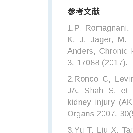
参考文献
1.P. Romagnani, 
K. J. Jager, M. 
Anders, Chronic 
3, 17088 (2017).
2.Ronco C, Levi
JA, Shah S, et 
kidney injury (AKI
Organs 2007, 30(
3.Yu T, Liu X, T