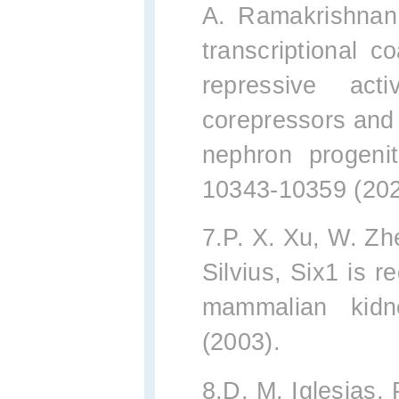
A. Ramakrishnan
transcriptional c
repressive act
corepressors and
nephron progenit
10343-10359 (202
7.P. X. Xu, W. Zh
Silvius, Six1 is r
mammalian kidn
(2003).
8.D. M. Iglesias,