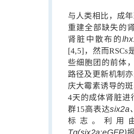
与人类相比，成年
重建全部缺失的肾
肾脏中散布的
lhx
[4,5]，然而RS
些细胞团的前体，
路径及更新机制亦
庆大霉素诱导的斑
4天的成体肾脏进
群15高表达
six2a
标志。利用由C
Tg(six2a:eGFP)