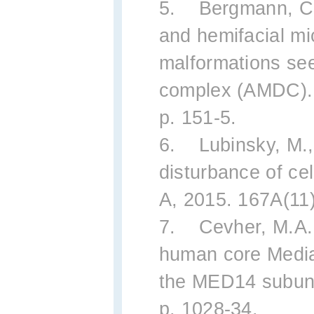
5. Bergmann, C.
and hemifacial mi
malformations see
complex (AMDC). 
p. 151-5.
6. Lubinsky, M.
disturbance of ce
A, 2015. 167A(11)
7. Cevher, M.A., 
human core Mediat
the MED14 subunit
p. 1028-34.