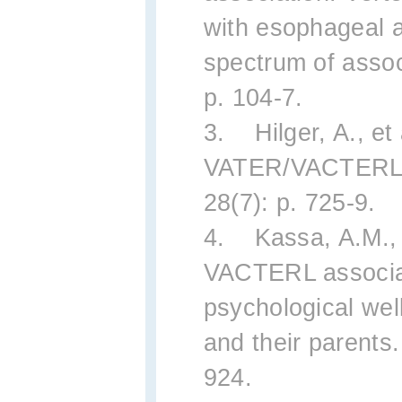
with esophageal a
spectrum of assoc
p. 104-7.
3. Hilger, A., et 
VATER/VACTERL as
28(7): p. 725-9.
4. Kassa, A.M., e
VACTERL associati
psychological wel
and their parents.
924.