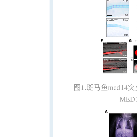
图1.斑马鱼med1
ME