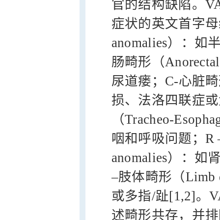
官的结构缺陷。V
症状的英文首字母缩写
anomalies）
肠畸形（Anorecta
尿道瘘；C-心脏畸形（
损、法洛四联症或
（Tracheo-Eso
咽和呼吸问题；R 
anomalies
–肢体畸形（Limb
或多指/趾[1,2]
述畸形共存，并排