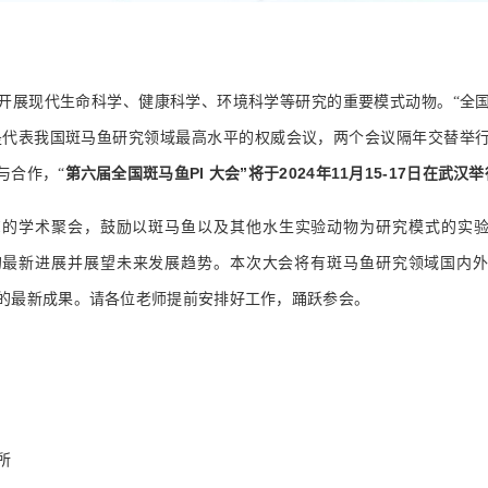
开展现代生命科学、健康科学、环境科学等研究的重要模式动物。“全
议”是代表我国斑马鱼研究领域最高水平的权威会议，两个会议隔年交替举
第六届全国斑马鱼PI 大会”将于2024年11月15-17日在武汉举
与合作，“
I的学术聚会，鼓励以斑马鱼以及其他水生实验动物为研究模式的实验
的最新进展并展望未来发展趋势。本次大会将有斑马鱼研究领域国内
的最新成果。请各位老师提前安排好工作，踊跃参会。
所