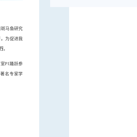
国斑马鱼研究
行。为促进我
行
。
室PI踊跃参
外著名专家学