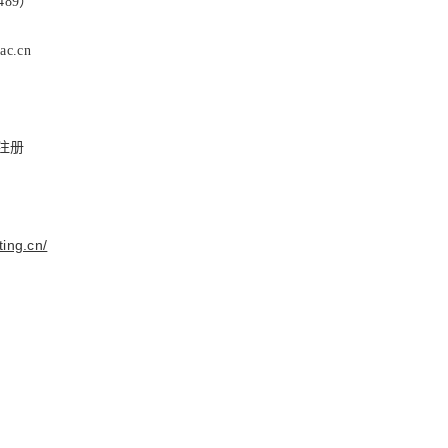
489）
c.cn
注册
ting.cn/