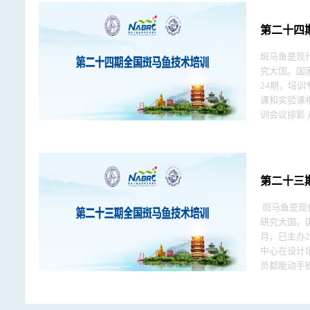
第二十四
斑马鱼是现
究大国。国
24期，培训专题
课和实验课
训会议掠影 从第三届全国培训开始，我们在培训结束时向学员发放了匿名课程评估表，由学员不记名填写，投入回收箱。在12次评估中，调查问卷
的回收率都在90%以上，满意
将满足大量
第二十三
​ 斑马鱼是现代生命科学、健康科学和环境科学研究的重要模式生物。中国的斑马鱼研究群体在过去10年飞速壮大，现已成为体量全球第一的斑马鱼
研究大国。
月，已主办21
中心在设计
员都能动手操作并获得贴身的指导。 图2-培训会
名填写，投入回收
家斑马鱼资
中日常的鱼房建设