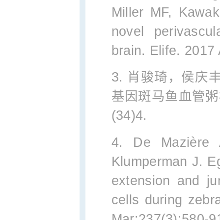
Miller MF, Kawa
novel perivascul
brain. Elife. 2017
3. 肖骏琦，侯庆丰
基因斑马鱼血管粥样
(34)4.
4. De Mazière 
Klumperman J. Eg
extension and ju
cells during zeb
Mar;237(3):580-9