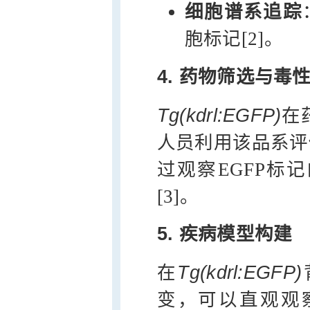
细胞谱系追踪
胞标记[2]。
4. 药物筛选与毒
Tg(kdrl:EGFP)
在
人员利用该品系评
过观察EGFP标
[3]。
5. 疾病模型构建
在
Tg(kdrl:EGFP)
变，可以直观观