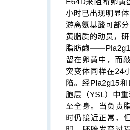
E64D来阻断卵
小时已出现明显体
游离氨基酸可部分
黄脂质的动员，研
脂肪酶——Pla2g1
留在卵黄中，而
突变体同样在24
陷。经Pla2g1
胞层（YSL）中
至全身。当负责脂
时仍接近正常，但
明，胚胎发育过