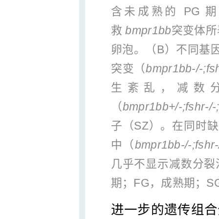
含未成熟的 PG 
救
bmpr1bb
突变体所
卵泡。（B）不同基因
突变（
bmpr1bb
‑
/
‑
;fs
生紊乱，减数分裂
（
bmpr1bb+/
‑
;fshr
‑
/
‑
子（SZ）。在同时
中（
bmpr1bb
‑
/
‑
;fshr
‑
几乎不显示减数分裂
期；FG，成熟期；S
进一步的遗传组合