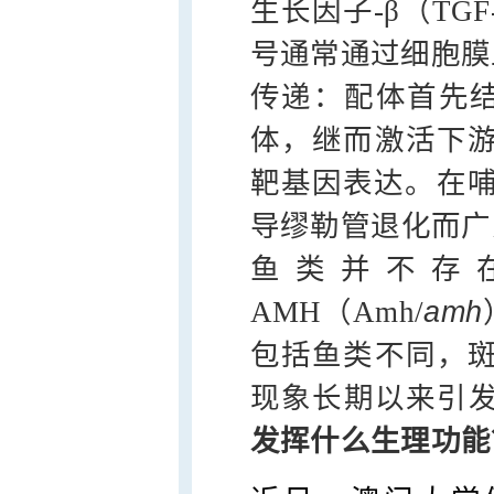
生长因子-β（TG
号通常通过细胞膜
传递：配体首先结
体，继而激活下游
靶基因表达。在哺
导缪勒管退化而广
鱼类并不存
AMH（Amh/
amh
包括鱼类不同，斑马
现象长期以来引
发挥什么生理功能