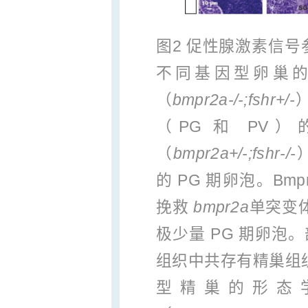
图2 促性腺激素信号
不同基因型卵巢的形
（
bmpr2a-/-;fshr+/-
（PG 和 PV）
（
bmpr2a+/-;fshr-/-
的 PG 期卵泡。Bmp
挽救
bmpr2a
单突变
极少量 PG 期卵泡
组织中共存有精巢组
型精巢的形态学