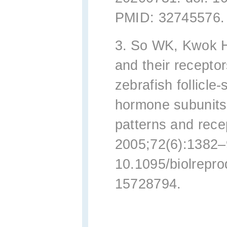
PMID: 32745576.
3.
So WK, Kwok H
and their receptor
zebrafish follicle
hormone subunits 
patterns and recep
2005;72(6):1382–
10.1095/biolrepr
15728794.