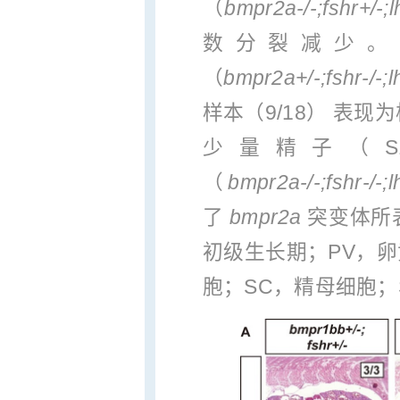
（
bmpr2a-/-;fshr+/-;l
数分裂减少。Fsh
（
bmpr2a+/-;fshr-/-;l
样本（9/18） 表
少量精子（
（
bmpr2a-/-;fshr-/-;l
了
bmpr2a
突变体所
初级生长期；PV，卵
胞；SC，精母细胞；