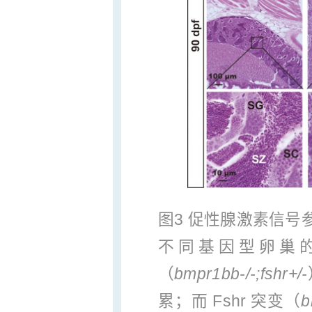
图3 促性腺激素信号
不同基因型卵巢的形
（
bmpr1bb
‑
/
‑
;
fshr+/
‑
累；而 Fshr 突变（
b