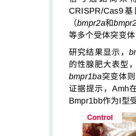
CRISPR/Ca
（
bmpr2a
和
bmpr
等多个受体突变体
研究结果显示，
b
的性腺肥大表型
bmpr1ba
突变体则
证据提示，Amh在
Bmpr1bb作为I