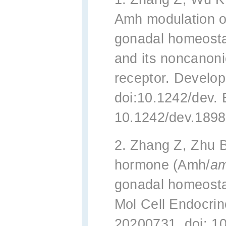
Amh modulation of
gonadal homeosta
and its noncanoni
receptor. Develo
doi:10.1242/dev. 
10.1242/dev.189
2.
Zhang Z, Zhu B
hormone (Amh/
a
gonadal homeosta
Mol Cell Endocri
20200731. doi: 1