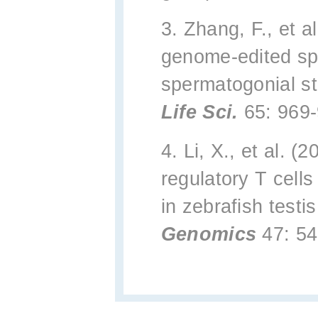
3. Zhang, F., et a
genome-edited spe
spermatogonial st
Life Sci.
65: 969
4. Li, X., et al. (2
regulatory T cell
in zebrafish test
Genomics
47: 54