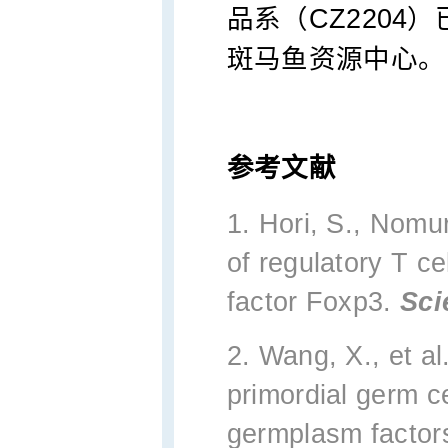
品系（CZ220
斑马鱼资源中心。
参考文献
1. Hori, S., Nomu
of regulatory T ce
factor Foxp3.
Sci
2. Wang, X., et al
primordial germ c
germplasm factor