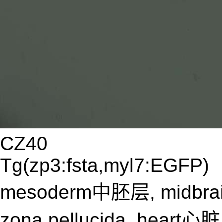
CZ40
Tg(zp3:fsta,myl7:EGFP)
mesoderm中胚层, midbrai
zona pellucida, heart心脏,