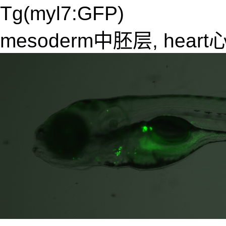
Tg(myl7:GFP)
mesoderm中胚层, heart心脏