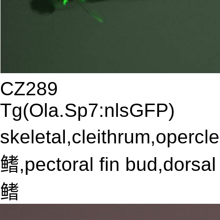
CZ289
Tg(Ola.Sp7:nlsGFP)
skeletal,cleithrum,o
鳍,pectoral fin bud,dor
鳍