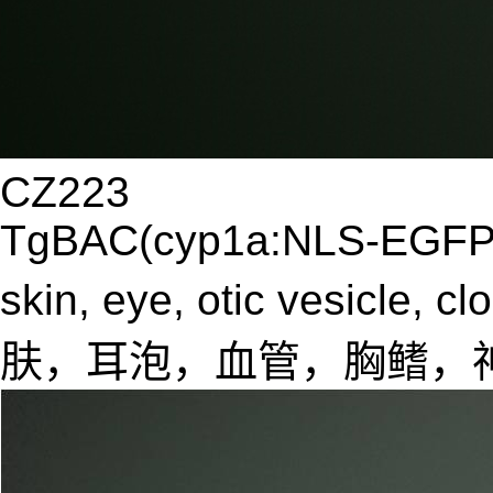
CZ223
TgBAC(cyp1a:NLS-EGFP
skin, eye, otic vesicle, c
肤，耳泡，血管，胸鳍，