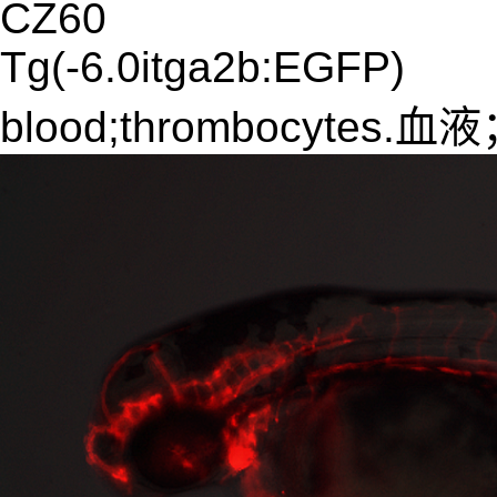
CZ60
Tg(-6.0itga2b:EGFP)
blood;thrombocytes