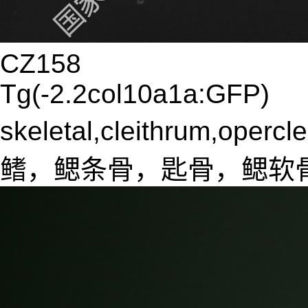
CZ158
Tg(-2.2col10a1a:GFP)
skeletal,cleithrum,oper
鳍，鳃条骨，匙骨，鳃软