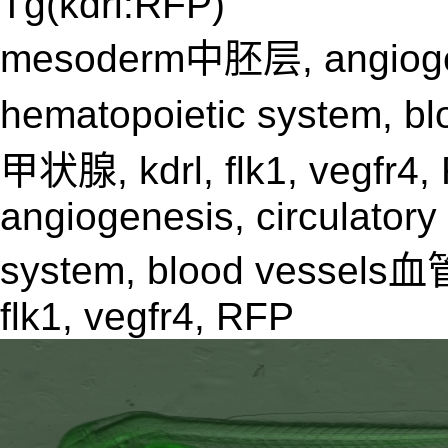
Tg(kdrl:RFP)
mesoderm中胚层, angiogene
hematopoietic system, b
甲状腺, kdrl, flk1, vegf
angiogenesis, circulatory
system, blood vessels血管
flk1, vegfr4, RFP