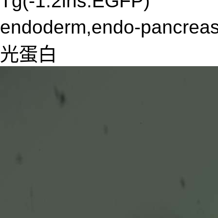
Tg(-1.2ins:EGFP)
endoderm,endo-pan
光蛋白