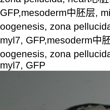
GFP,mesoderm中胚层, mid
oogenesis, zona pellucid
myl7, GFP,mesoderm中胚
oogenesis, zona pellucid
myl7, GFP