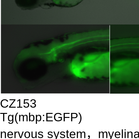
CZ153
Tg(mbp:EGFP)
nervous system，myelinat