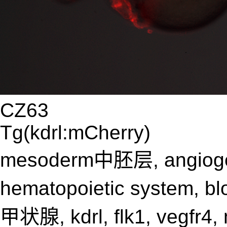
CZ63
Tg(kdrl:mCherry)
mesoderm中胚层, angiogene
hematopoietic system, b
甲状腺, kdrl, flk1, vegfr4,