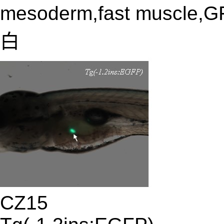
mesoderm,fast mus
白
CZ15